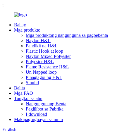
;
Bahay
Mga produkto
Mga produktong nangunguna sa pagbebenta
Naylon H&L
Pandikit na H&L
Plastic Hook at loop
Naylon Mixed Polyester
Polyester H&L
Flame Resistance H&L
Un Napped loop
Pinagtagpi ng H&L
Sinulid
Balita
Mga FAQ
Tungkol sa atin
Nangungunang Benta
Paglilibot sa Pabrika
I-download
Makipag-ugnayan sa amin
English